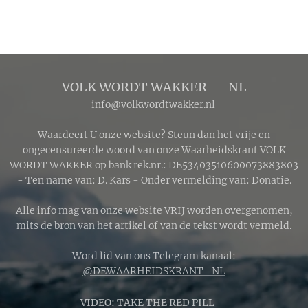
totaliteit buigt
het zonlicht door
de
aardatmosfeer,
waardoor
VOLK WORDT WAKKER 🔴 NL
blauwe
info@volkwordtwakker.nl
golflengten
worden gefilterd
Waardeert U onze website? Steun dan het vrije en
en dieprood en
ongecensureerde woord van onze Waarheidskrant VOLK
WORDT WAKKER op bank rek.nr.: DE53403510600073883803
koperkleurig
- Ten name van: D. Kars - Onder vermelding van: Donatie.
licht de maan
bereikt.
Alle info mag van onze website VRIJ worden overgenomen,
mits de bron van het artikel of van de tekst wordt vermeld.
Word lid van ons Telegram kanaal:
@DEWAARHEIDSKRANT_NL
VIDEO:
TAKE THE RED PILL 🔴