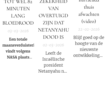
ZEKERHEID
TOT WEL 82
thuis
VAN
MINUTEN
afwachten
OVERTUIGD
LANG
(video)
ZIJN DAT
BLOEDROOD
NETANYAHU
22-02-2026
03-03-2026
DOOD IS
Blijf goed op de
Een totale
hoogte van de
02-03-2026
maansverduistering
nieuwste
vindt volgens
Leeft de
ontwikkelingen
NASA
plaats
Israëlische
in deze COVID
wanneer de
president
strafzaak, wat
aarde zich direct
Netanyahu nog
een groot
tussen de zon en
wel? Volgens
psychologisch
de maan bevindt
Iran niet!
effect heeft.
en haar schaduw
over het
maanoppervlak
werpt. Tijdens de