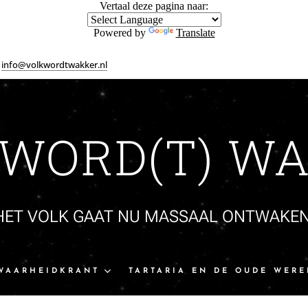
Vertaal deze pagina naar:
Powered by
Translate
info@volkwordtwakker.nl
 WORD(T) WA
HET VOLK GAAT NU MASSAAL ONTWAKEN
WAARHEIDKRANT
TARTARIA EN DE OUDE WERE