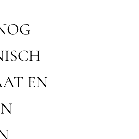
 NOG
NISCH
AAT EN
IN
JN