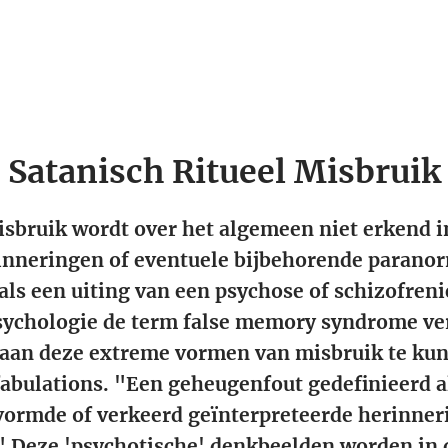
Satanisch Ritueel Misbruik
isbruik wordt over het algemeen niet erkend in
inneringen of eventuele bijbehorende parano
ls een uiting van een psychose of schizofreni
sychologie de term false memory syndrome v
aan deze extreme vormen van misbruik te kun
abulations. "Een geheugenfout gedefinieerd a
vormde of verkeerd geïnterpreteerde herinner
" Deze 'psychotische' denkbeelden worden in 