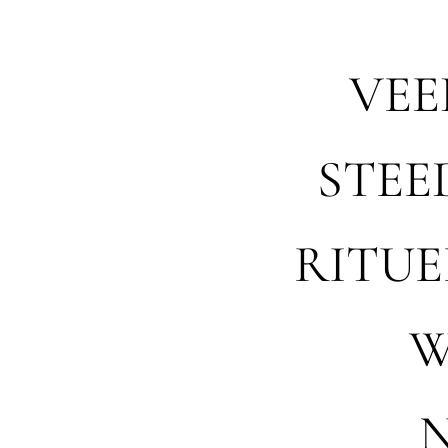
VEE
STEE
RITUE
W
N