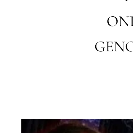
ON
GENO