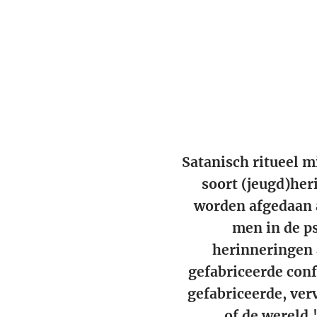
Satanisch ritueel m
soort (jeugd)her
worden afgedaan a
men in de p
herinneringen 
gefabriceerde conf
gefabriceerde, ver
of de wereld.