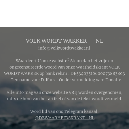
werpt. Tijdens de
totaliteit buigt
het zonlicht door
de
aardatmosfeer,
waardoor
VOLK WORDT WAKKER 🔴 NL
blauwe
info@volkwordtwakker.nl
golflengten
worden gefilterd
Waardeert U onze website? Steun dan het vrije en
en dieprood en
ongecensureerde woord van onze Waarheidskrant VOLK
WORDT WAKKER op bank rek.nr.: DE53403510600073883803
koperkleurig
- Ten name van: D. Kars - Onder vermelding van: Donatie.
licht de maan
bereikt.
Alle info mag van onze website VRIJ worden overgenomen,
mits de bron van het artikel of van de tekst wordt vermeld.
Word lid van ons Telegram kanaal:
@DEWAARHEIDSKRANT_NL