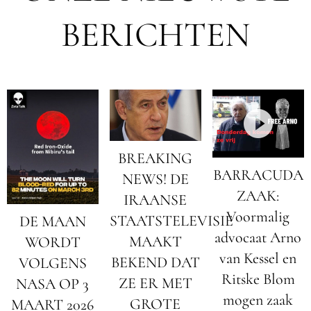
BERICHTEN
BREAKING
BARRACUDA
NEWS! DE
ZAAK:
IRAANSE
Voormalig
STAATSTELEVISIE
DE MAAN
advocaat Arno
MAAKT
WORDT
van Kessel en
BEKEND DAT
VOLGENS
Ritske Blom
ZE ER MET
NASA OP 3
mogen zaak
GROTE
MAART 2026