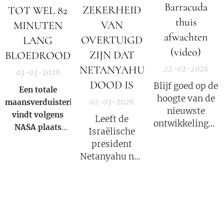
Barracuda
ZEKERHEID
TOT WEL 82
thuis
VAN
MINUTEN
afwachten
OVERTUIGD
LANG
(video)
ZIJN DAT
BLOEDROOD
NETANYAHU
22-02-2026
03-03-2026
DOOD IS
Blijf goed op de
Een totale
hoogte van de
02-03-2026
maansverduistering
nieuwste
vindt volgens
Leeft de
ontwikkelingen
NASA
plaats
Israëlische
in deze COVID
wanneer de
president
strafzaak, wat
aarde zich direct
Netanyahu nog
een groot
tussen de zon en
wel? Volgens
psychologisch
de maan bevindt
Iran niet!
effect heeft.
en haar schaduw
over het
maanoppervlak