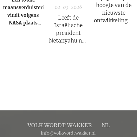
hoogte van de
02-03-2026
maansverduistering
nieuwste
vindt volgens
Leeft de
ontwikkelingen
NASA
plaats
Israëlische
in deze COVID
wanneer de
president
strafzaak, wat
aarde zich direct
Netanyahu nog
een groot
tussen de zon en
wel? Volgens
psychologisch
de maan bevindt
Iran niet!
effect heeft.
en haar schaduw
over het
maanoppervlak
werpt. Tijdens de
totaliteit buigt
het zonlicht door
de
aardatmosfeer,
waardoor
VOLK WORDT WAKKER 🔴 NL
blauwe
info@volkwordtwakker.nl