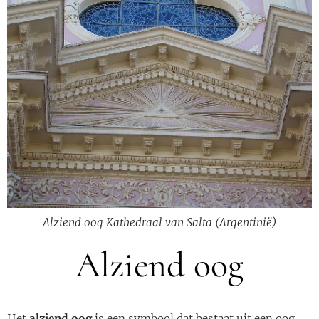
Alziend oog Kathedraal van Salta (Argentinië)
Alziend oog
Het
alziend oog
is een symbool dat bestaat uit een oog,