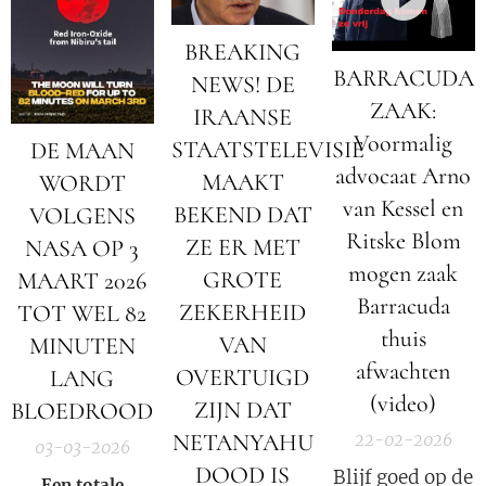
BREAKING
BARRACUDA
NEWS! DE
ZAAK:
IRAANSE
Voormalig
STAATSTELEVISIE
DE MAAN
advocaat Arno
MAAKT
WORDT
van Kessel en
BEKEND DAT
VOLGENS
Ritske Blom
ZE ER MET
NASA OP 3
mogen zaak
GROTE
MAART 2026
Barracuda
ZEKERHEID
TOT WEL 82
thuis
VAN
MINUTEN
afwachten
OVERTUIGD
LANG
(video)
ZIJN DAT
BLOEDROOD
NETANYAHU
22-02-2026
03-03-2026
DOOD IS
Blijf goed op de
Een totale