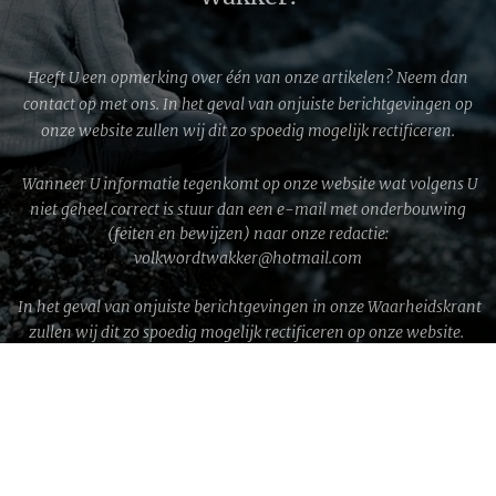
Heeft U een opmerking over één van onze artikelen? Neem dan
contact op met ons. In het geval van onjuiste berichtgevingen op
onze website zullen wij dit zo spoedig mogelijk rectificeren.
Wanneer U informatie tegenkomt op onze website wat volgens U
niet geheel correct is stuur dan een e-mail met onderbouwing
(feiten en bewijzen) naar onze redactie:
volkwordtwakker@hotmail.com
In het geval van onjuiste berichtgevingen in onze Waarheidskrant
zullen wij dit zo spoedig mogelijk rectificeren op onze website.
WWG1WGA © 2026 │ Volk wordt Wakker!