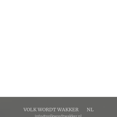
VOLK WORDT WAKKER 🔴 NL
info@volkwordtwakker.nl