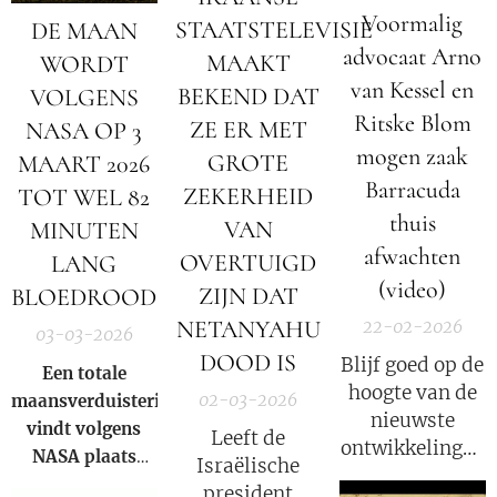
Voormalig
STAATSTELEVISIE
DE MAAN
advocaat Arno
MAAKT
WORDT
van Kessel en
BEKEND DAT
VOLGENS
Ritske Blom
ZE ER MET
NASA OP 3
mogen zaak
GROTE
MAART 2026
Barracuda
ZEKERHEID
TOT WEL 82
thuis
VAN
MINUTEN
afwachten
OVERTUIGD
LANG
(video)
ZIJN DAT
BLOEDROOD
NETANYAHU
22-02-2026
03-03-2026
DOOD IS
Blijf goed op de
Een totale
hoogte van de
02-03-2026
maansverduistering
nieuwste
vindt volgens
Leeft de
ontwikkelingen
NASA
plaats
Israëlische
in deze COVID
wanneer de
president