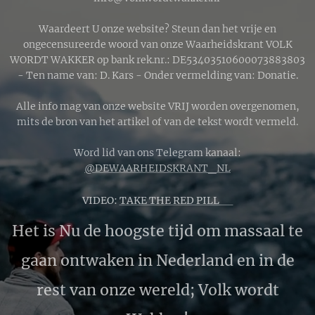
Waardeert U onze website? Steun dan het vrije en
ongecensureerde woord van onze Waarheidskrant VOLK
WORDT WAKKER op bank rek.nr.: DE53403510600073883803
- Ten name van: D. Kars - Onder vermelding van: Donatie.
Alle info mag van onze website VRIJ worden overgenomen,
mits de bron van het artikel of van de tekst wordt vermeld.
Word lid van ons Telegram kanaal:
@DEWAARHEIDSKRANT_NL
VIDEO:
TAKE THE RED PILL 🔴
Het is Nu de hoogste tijd om massaal te
gaan ontwaken in Nederland en in de
rest van onze wereld; Volk wordt