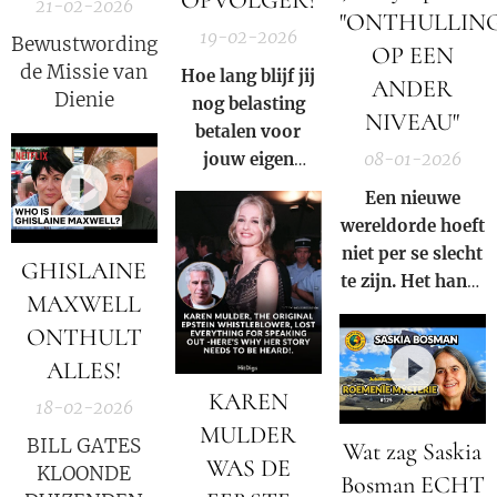
21-02-2026
bereikt.
"ONTHULLIN
19-02-2026
Bewustwording,
OP EEN
de Missie van
Hoe lang blijf jij
ANDER
Dienie
nog belasting
NIVEAU"
betalen voor
jouw eigen
08-01-2026
ondergang?
Een nieuwe
wereldorde hoeft
niet per se slecht
GHISLAINE
te zijn. Het hangt
MAXWELL
ervan af wie
ONTHULT
erachter zit. Dit
gaat niet over de
ALLES!
wereldorde van
KAREN
18-02-2026
de 'deep state'.
MULDER
BILL GATES
Wat zag Saskia
Het gaat over
WAS DE
KLOONDE
een wereldorde
Bosman ECHT