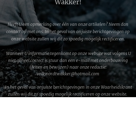
Wakker!
Heeft U een opmerking over één van onze artikelen? Neem dan
contact op met ons. In het geval van onjuiste berichtgevingen op
onze website zullen wij dit zo spoedig mogelijk rectificeren.
Wanneer U informatie tegenkomt op onze website wat volgens U
niet geheel correct is stuur dan een e-mail met onderbouwing
(feiten en bewijzen) naar onze redactie:
volkwordtwakker@hotmail.com
In het geval van onjuiste berichtgevingen in onze Waarheidskrant
zullen wij dit zo spoedig mogelijk rectificeren op onze website.
WWG1WGA © 2026 │ Volk wordt Wakker!