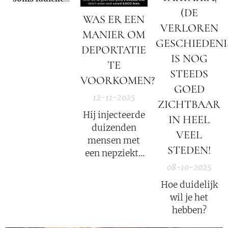
verlies!
(DE
wijze acties
WAS ER EEN
tegen de staat,
VERLOREN
MANIER OM
en is een
GESCHIEDENIS
DEPORTATIE
'spookburger',
IS NOG
gezien hij zich
TE
STEEDS
aan het huidige
VOORKOMEN?
GOED
oneerlijke
12-11-2025
systeem heeft
ZICHTBAAR
onttrokken.
Hij injecteerde
IN HEEL
duizenden
VEEL
mensen met
STEDEN!
een nepziekte
– en de nazi's
08-10-2025
hadden geen
Hoe duidelijk
idee dat ze
wil je het
gezonde
hebben?
mensen uit de