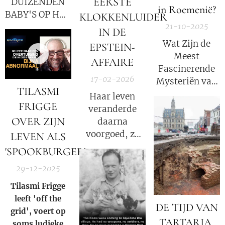
EERSTE
DUIZENDEN
van vrijheid en
in Roemenië?
BABY'S OP HET
KLOKKENLUIDER
welvaart. Het
21-10-2025
EILAND VAN
gouden tijdperk.
IN DE
EPSTEIN - DE
Wat Zijn de
EPSTEIN-
WHITE HATS
Meest
AFFAIRE
LANCEREN
Fascinerende
EEN GLOBALE
17-02-2026
Mysteriën van
AANVAL
TILASMI
Roemenië?
Haar leven
TERWIJL
FRIGGE
[aflevering 125]
veranderde
TRUMP ZICH
OVER ZIJN
daarna
VOORBEREIDT
voorgoed, ze
LEVEN ALS
OP
kreeg te maken
'SPOOKBURGER'
VERGELDING!
met publieke
29-12-2025
verontwaardiging,
haar carrière
Tilasmi Frigge
werd verwoest
leeft 'off the
DE TIJD VAN
en ze leed
grid', voert op
TARTARIA,
persoonlijk
soms ludieke