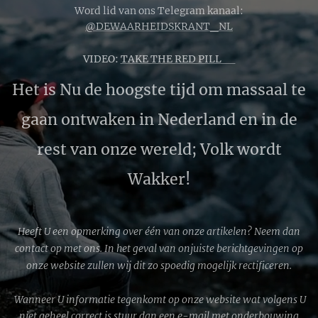
Word lid van ons Telegram kanaal:
@DEWAARHEIDSKRANT_NL
VIDEO:
TAKE THE RED PILL 🔴
Het is Nu de hoogste tijd om massaal te
gaan ontwaken in Nederland en in de
rest van onze wereld; Volk wordt
Wakker!
Heeft U een opmerking over één van onze artikelen? Neem dan
contact op met ons. In het geval van onjuiste berichtgevingen op
onze website zullen wij dit zo spoedig mogelijk rectificeren.
Wanneer U informatie tegenkomt op onze website wat volgens U
niet geheel correct is stuur dan een e-mail met onderbouwing