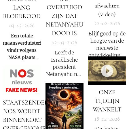
afwachten
OVERTUIGD
LANG
(video)
ZIJN DAT
BLOEDROOD
NETANYAHU
22-02-2026
03-03-2026
DOOD IS
Blijf goed op de
Een totale
hoogte van de
02-03-2026
maansverduistering
nieuwste
vindt volgens
Leeft de
ontwikkelingen
NASA
plaats
Israëlische
in deze COVID
wanneer de
president
strafzaak, wat
aarde zich direct
Netanyahu nog
een groot
tussen de zon en
wel? Volgens
psychologisch
de maan bevindt
Iran niet!
effect heeft.
ONZE
en haar schaduw
TIJDLIJN
over het
STAATSZENDER
maanoppervlak
WANKELT
NOS WORDT
werpt. Tijdens de
BINNENKORT
18-02-2026
totaliteit buigt
OVERGENOMEN