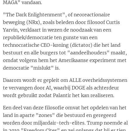
MAGA" vandaan.
"The Dark Enlightenment", of neoreactionaire
beweging (NRx), zoals beleden door filosoof Curtis
Yarvin, verklaart in wezen de noodzaak van een
republiek/democratie ten gunste van een
technocratische CEO-koning (dictator) die het land
bestuurt en alle burgers tot "aandeelhouders" maakt,
omdat volgens hem het Amerikaanse experiment met
democratie "mislukt" is.
Daarom wordt er gepleit om ALLE overheidssystemen
te vervangen door AI, waarbij DOGE als achterdeur
wordt gebruikt zodat Palantir het kan realiseren.
Een deel van deze filosofie omvat het opdelen van het
land in aparte "zones" die bestuurd en geregeerd
worden door miljardair-tech-elites. Trump noemde al
in 2019 "Freedom Cites" en zei onlangs dat hij er tien