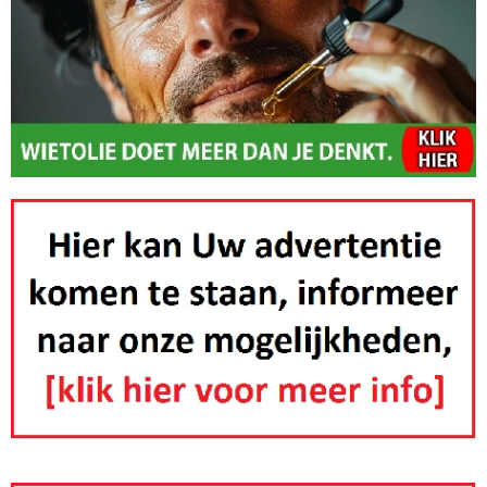
gezonde
mensen uit de
vernietigingsk
in quarantaine
plaatsten.