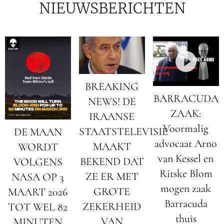
NIEUWSBERICHTEN
BREAKING
BARRACUDA
NEWS! DE
ZAAK:
IRAANSE
Voormalig
STAATSTELEVISIE
DE MAAN
advocaat Arno
MAAKT
WORDT
van Kessel en
BEKEND DAT
VOLGENS
Ritske Blom
ZE ER MET
NASA OP 3
mogen zaak
GROTE
MAART 2026
Barracuda
ZEKERHEID
TOT WEL 82
thuis
VAN
MINUTEN