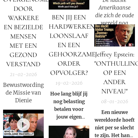
De laatste
het zonlicht door
Amerikaanse
DOOR
de
die zich de oude
aardatmosfeer,
BEN JIJ EEN
WAKKERE
wereld nog
waardoor
HARDWERKENDE
EN BEZIELDE
herinnerde —
blauwe
LOONSLAAF
MENSEN
Wat ze haar
golflengten
EN EEN
MET EEN
familie vertelde
worden gefilterd
GEHOORZAME
Jeffrey Epstein:
voordat ze stierf
GEZOND
en dieprood en
(1953).
koperkleurig
ORDER
"ONTHULLIN
VERSTAND
licht de maan
OPVOLGER?
OP EEN
21-02-2026
bereikt.
ANDER
19-02-2026
Bewustwording,
NIVEAU"
de Missie van
Hoe lang blijf jij
Dienie
nog belasting
08-01-2026
betalen voor
Een nieuwe
jouw eigen
wereldorde hoeft
ondergang?
niet per se slecht
te zijn. Het hangt