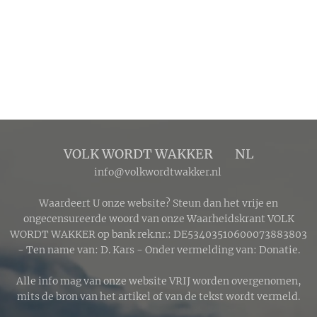
VOLK WORDT WAKKER 🔴 NL
info@volkwordtwakker.nl
Waardeert U onze website? Steun dan het vrije en
ongecensureerde woord van onze Waarheidskrant VOLK
WORDT WAKKER op bank rek.nr.: DE53403510600073883803
- Ten name van: D. Kars - Onder vermelding van: Donatie.
Alle info mag van onze website VRIJ worden overgenomen,
mits de bron van het artikel of van de tekst wordt vermeld.