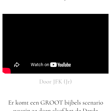
Door JFK (Jr)
Er komt een GROOT bijbels scenario
waarin ze doen alsof het de Derde