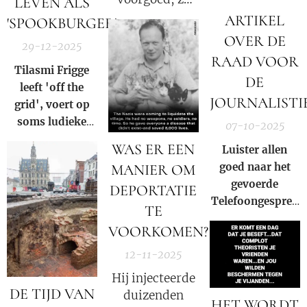
LEVEN ALS
OP
kreeg te maken
ARTIKEL
'SPOOKBURGER'
VERGELDING!
met publieke
OVER DE
29-12-2025
verontwaardiging,
RAAD VOOR
haar carrière
Tilasmi Frigge
DE
werd verwoest
leeft 'off the
JOURNALISTI
en ze leed
grid', voert op
persoonlijk
soms ludieke
07-10-2025
verlies!
wijze acties
WAS ER EEN
Luister allen
tegen de staat,
goed naar het
MANIER OM
en is een
gevoerde
DEPORTATIE
'spookburger',
Telefoongesprek
gezien hij zich
TE
op maandag 6
aan het huidige
VOORKOMEN?
oktober 2025
oneerlijke
12-11-2025
systeem heeft
onttrokken.
Hij injecteerde
DE TIJD VAN
duizenden
HET WORDT