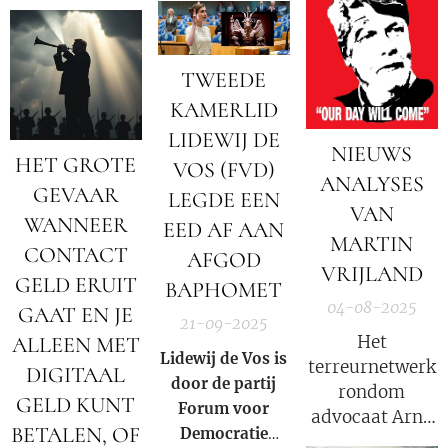
krachtig we echt
zijn als Ziel.
TWEEDE
KAMERLID
LIDEWIJ DE
NIEUWS
HET GROTE
VOS (FVD)
ANALYSES
GEVAAR
LEGDE EEN
VAN
WANNEER
EED AF AAN
MARTIN
CONTACT
AFGOD
VRIJLAND
GELD ERUIT
BAPHOMET
04-08-2025
GAAT EN JE
21-09-2025
Het
ALLEEN MET
Lidewij de Vos is
terreurnetwerk
DIGITAAL
door de partij
rondom
GELD KUNT
Forum voor
advocaat Arno
BETALEN, OF
Democratie
van Kessel