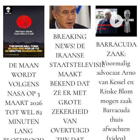
BREAKING
BARRACUDA
NEWS! DE
ZAAK:
IRAANSE
Voormalig
STAATSTELEVISIE
DE MAAN
advocaat Arno
MAAKT
WORDT
van Kessel en
BEKEND DAT
VOLGENS
Ritske Blom
ZE ER MET
NASA OP 3
mogen zaak
GROTE
MAART 2026
Barracuda
ZEKERHEID
TOT WEL 82
thuis
VAN
MINUTEN
afwachten
OVERTUIGD
LANG
(video)
ZIJN DAT