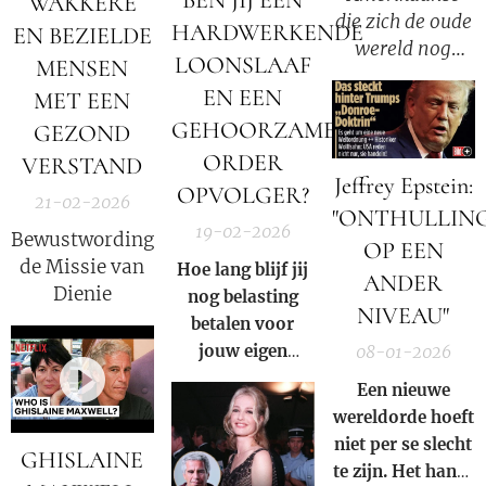
BEN JIJ EEN
WAKKERE
die zich de oude
waardoor
HARDWERKENDE
EN BEZIELDE
wereld nog
blauwe
LOONSLAAF
MENSEN
herinnerde —
golflengten
EN EEN
MET EEN
Wat ze haar
worden gefilterd
GEHOORZAME
familie vertelde
GEZOND
en dieprood en
voordat ze stierf
koperkleurig
ORDER
VERSTAND
Jeffrey Epstein:
(1953).
licht de maan
OPVOLGER?
21-02-2026
bereikt.
"ONTHULLIN
19-02-2026
Bewustwording,
OP EEN
de Missie van
Hoe lang blijf jij
ANDER
Dienie
nog belasting
NIVEAU"
betalen voor
jouw eigen
08-01-2026
ondergang?
Een nieuwe
wereldorde hoeft
niet per se slecht
GHISLAINE
te zijn. Het hangt