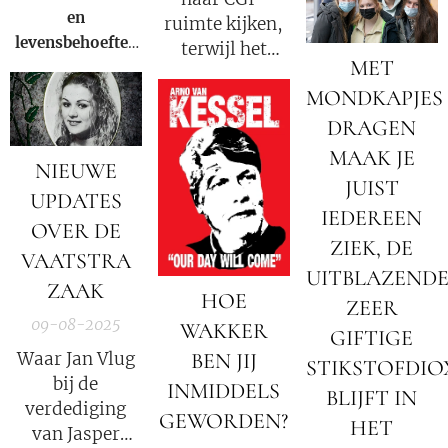
poging om de
en
ruimte kijken,
waarheid over de
levensbehoeftes
terwijl het
ouderdom en
MET
te kunnen ruilen
allemaal onder
verfijning van
hebben we een
MONDKAPJES
onze voeten is.
precolumbiaanse
ruilmiddel
DRAGEN
beschavingen te
nodig, met welke
verdoezelen?
MAAK JE
NIEUWE
ruilmiddelen
JUIST
kunnen we
UPDATES
IEDEREEN
ruilen?
OVER DE
ZIEK, DE
VAATSTRA
UITBLAZEND
ZAAK
HOE
ZEER
09-08-2025
WAKKER
GIFTIGE
Waar Jan Vlug
BEN JIJ
STIKSTOFDIO
bij de
INMIDDELS
BLIJFT IN
verdediging
GEWORDEN?
HET
van Jasper