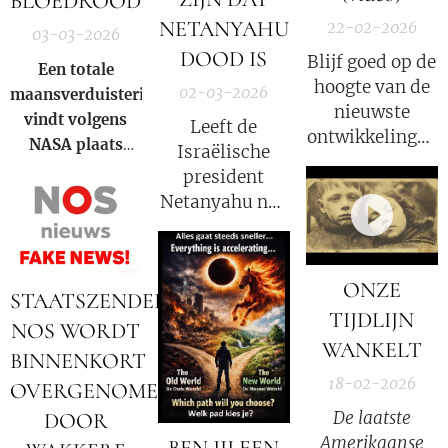
BLOEDROOD
NETANYAHU
22-02-2026
03-03-2026
DOOD IS
Blijf goed op de
Een totale
hoogte van de
02-03-2026
maansverduistering
nieuwste
vindt volgens
Leeft de
ontwikkelingen
NASA
plaats
Israëlische
in deze COVID
wanneer de
president
strafzaak, wat
aarde zich direct
Netanyahu nog
een groot
tussen de zon en
wel? Volgens
psychologisch
de maan bevindt
Iran niet!
effect heeft.
en haar schaduw
ONZE
over het
STAATSZENDER
TIJDLIJN
maanoppervlak
NOS WORDT
werpt. Tijdens de
WANKELT
BINNENKORT
totaliteit buigt
18-02-2026
OVERGENOMEN
het zonlicht door
De laatste
DOOR
de
Amerikaanse
aardatmosfeer,