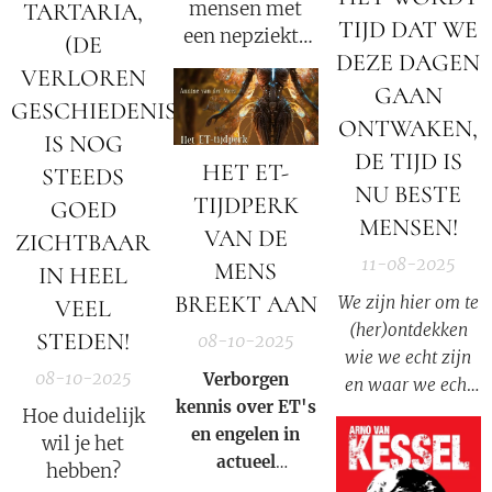
mensen met
TARTARIA,
TIJD DAT WE
een nepziekte
(DE
DEZE DAGEN
– en de nazi's
VERLOREN
hadden geen
GAAN
GESCHIEDENIS),
idee dat ze
ONTWAKEN,
IS NOG
gezonde
DE TIJD IS
HET ET-
mensen uit de
STEEDS
NU BESTE
vernietigingskampen
TIJDPERK
GOED
MENSEN!
in quarantaine
VAN DE
ZICHTBAAR
plaatsten.
11-08-2025
MENS
IN HEEL
BREEKT AAN
We zijn hier om te
VEEL
(her)ontdekken
STEDEN!
08-10-2025
wie we echt zijn
08-10-2025
Verborgen
en waar we echt
kennis over ET's
vandaan komen.
Hoe duidelijk
en engelen in
Om te
wil je het
actueel
herontdekken hoe
hebben?
perspectief