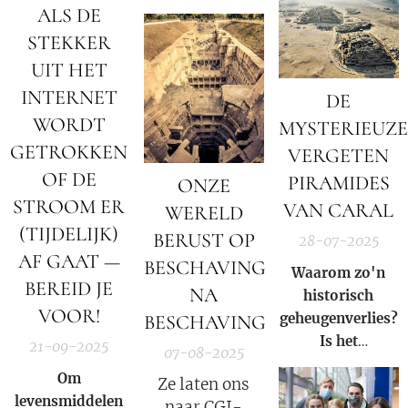
(FvD) naar voren
ALS DE
geïdentificeerd
geschoven als
door journalist
STEKKER
laatste
Martin
UIT HET
troefkaart van
Vrijland.
INTERNET
DE
de Deep State om
WORDT
het criminele
MYSTERIEUZE
bedrijf
GETROKKEN
VERGETEN
Nederland in het
OF DE
PIRAMIDES
ONZE
zadel te houden.
STROOM ER
VAN CARAL
WERELD
(TIJDELIJK)
BERUST OP
28-07-2025
AF GAAT —
BESCHAVING
Waarom zo'n
BEREID JE
NA
historisch
VOOR!
geheugenverlies?
BESCHAVING
Is het
21-09-2025
07-08-2025
verwaarlozing –
Om
Ze laten ons
of een bewuste
levensmiddelen
naar CGI-