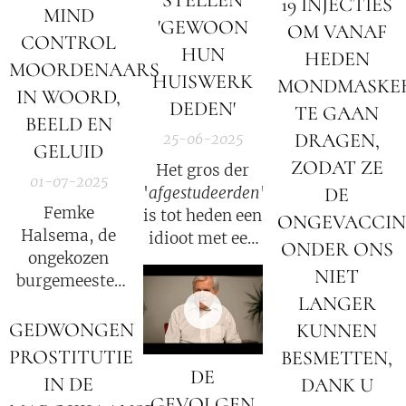
19 INJECTIES
MIND
'GEWOON
OM VANAF
CONTROL
HUN
HEDEN
MOORDENAARS
HUISWERK
MONDMASKE
IN WOORD,
DEDEN'
TE GAAN
BEELD EN
DRAGEN,
25-06-2025
GELUID
ZODAT ZE
Het gros der
01-07-2025
'
afgestudeerden
'
DE
Femke
is tot heden een
ONGEVACCIN
Halsema, de
idioot met een
ONDER ONS
ongekozen
'
intellectueel
NIET
burgemeester
randje
'
LANGER
van
Amsterdam, is
GEDWONGEN
KUNNEN
een MK Ultra
PROSTITUTIE
BESMETTEN,
afgerichte
DE
IN DE
DANK U
Bitch (zie
GEVOLGEN