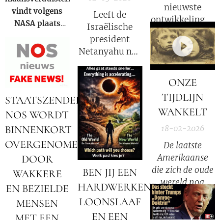
nieuwste
vindt volgens
Leeft de
ontwikkelingen
NASA
plaats
Israëlische
in deze COVID
wanneer de
president
strafzaak, wat
aarde zich direct
Netanyahu nog
een groot
tussen de zon en
wel? Volgens
psychologisch
de maan bevindt
Iran niet!
effect heeft.
ONZE
en haar schaduw
TIJDLIJN
over het
STAATSZENDER
maanoppervlak
WANKELT
NOS WORDT
werpt. Tijdens de
BINNENKORT
18-02-2026
totaliteit buigt
OVERGENOMEN
De laatste
het zonlicht door
Amerikaanse
DOOR
de
die zich de oude
aardatmosfeer,
BEN JIJ EEN
WAKKERE
wereld nog
waardoor
HARDWERKENDE
EN BEZIELDE
herinnerde —
blauwe
LOONSLAAF
MENSEN
Wat ze haar
golflengten
EN EEN
MET EEN
familie vertelde
worden gefilterd