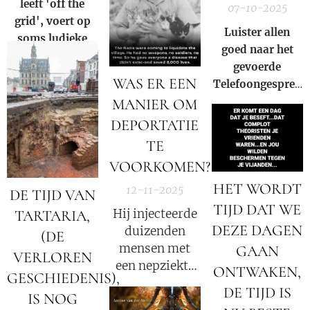
haar carrière
leeft 'off the
07-10-2025
werd verwoest
grid', voert op
Luister allen
en ze leed
soms ludieke
goed naar het
persoonlijk
wijze acties
gevoerde
verlies!
tegen de staat,
WAS ER EEN
Telefoongesprek
en is een
op maandag 6
MANIER OM
'spookburger',
oktober 2025
DEPORTATIE
gezien hij zich
aan het huidige
TE
oneerlijke
VOORKOMEN?
systeem heeft
HET WORDT
12-11-2025
DE TIJD VAN
onttrokken.
TIJD DAT WE
Hij injecteerde
TARTARIA,
DEZE DAGEN
duizenden
(DE
mensen met
GAAN
VERLOREN
een nepziekte
ONTWAKEN,
GESCHIEDENIS),
– en de nazi's
DE TIJD IS
IS NOG
hadden geen