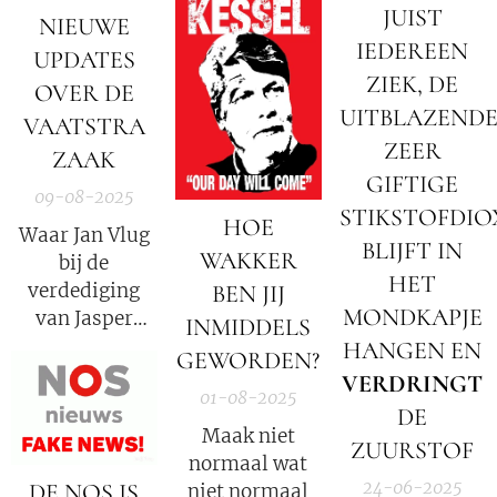
onze voeten is.
JUIST
NIEUWE
ruilmiddelen
IEDEREEN
kunnen we
UPDATES
ruilen?
ZIEK, DE
OVER DE
UITBLAZEND
VAATSTRA
ZEER
ZAAK
GIFTIGE
09-08-2025
STIKSTOFDIO
HOE
Waar Jan Vlug
BLIJFT IN
WAKKER
bij de
HET
verdediging
BEN JIJ
MONDKAPJE
van Jasper
INMIDDELS
Steringa in de
HANGEN EN
GEWORDEN?
zaak Marianne
VERDRINGT
01-08-2025
Vaatstra steken
DE
liet vallen
Maak niet
ZUURSTOF
normaal wat
24-06-2025
DE NOS IS
niet normaal