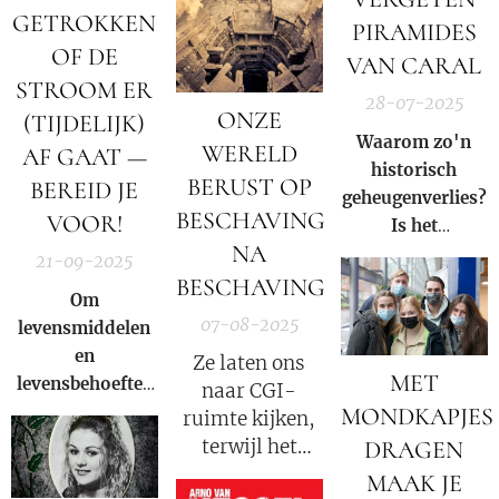
de Deep State om
GETROKKEN
PIRAMIDES
het criminele
OF DE
VAN CARAL
bedrijf
STROOM ER
Nederland in het
28-07-2025
ONZE
(TIJDELIJK)
zadel te houden.
Waarom zo'n
WERELD
AF GAAT —
historisch
BERUST OP
BEREID JE
geheugenverlies?
BESCHAVING
VOOR!
Is het
NA
verwaarlozing –
21-09-2025
of een bewuste
BESCHAVING
Om
poging om de
07-08-2025
levensmiddelen
waarheid over de
en
Ze laten ons
ouderdom en
MET
levensbehoeftes
naar CGI-
verfijning van
te kunnen ruilen
MONDKAPJES
ruimte kijken,
precolumbiaanse
hebben we een
terwijl het
DRAGEN
beschavingen te
ruilmiddel
allemaal onder
verdoezelen?
MAAK JE
nodig, met welke