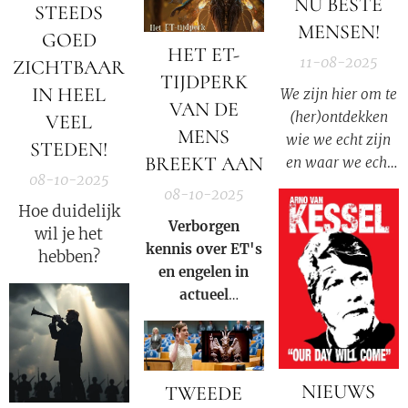
NU BESTE
idee dat ze
STEEDS
MENSEN!
gezonde
GOED
HET ET-
mensen uit de
11-08-2025
ZICHTBAAR
vernietigingskampen
TIJDPERK
IN HEEL
We zijn hier om te
in quarantaine
VAN DE
(her)ontdekken
VEEL
plaatsten.
MENS
wie we echt zijn
STEDEN!
BREEKT AAN
en waar we echt
08-10-2025
vandaan komen.
08-10-2025
Om te
Hoe duidelijk
Verborgen
herontdekken hoe
wil je het
kennis over ET's
krachtig we echt
hebben?
en engelen in
zijn als Ziel.
actueel
perspectief
NIEUWS
TWEEDE