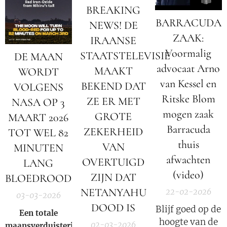
BREAKING
BARRACUDA
NEWS! DE
ZAAK:
IRAANSE
Voormalig
STAATSTELEVISIE
DE MAAN
advocaat Arno
MAAKT
WORDT
van Kessel en
BEKEND DAT
VOLGENS
Ritske Blom
ZE ER MET
NASA OP 3
mogen zaak
GROTE
MAART 2026
Barracuda
ZEKERHEID
TOT WEL 82
thuis
VAN
MINUTEN
afwachten
OVERTUIGD
LANG
(video)
ZIJN DAT
BLOEDROOD
NETANYAHU
22-02-2026
03-03-2026
DOOD IS
Blijf goed op de
Een totale
hoogte van de
02-03-2026
maansverduistering