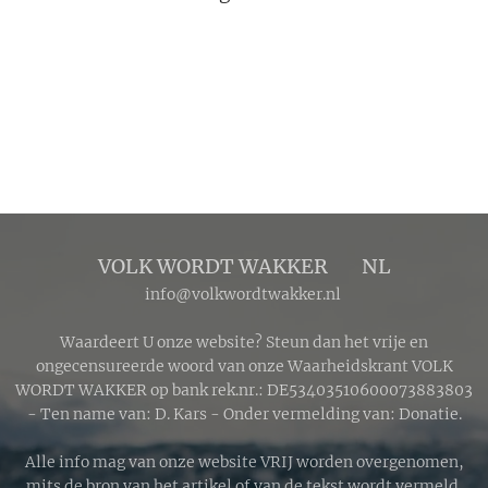
onrecht wat
Jeugdzorg tot
heden
veroorzaakt,
anders komt er
helemaal niets
van de grond.
VOLK WORDT WAKKER 🔴 NL
info@volkwordtwakker.nl
Waardeert U onze website? Steun dan het vrije en
ongecensureerde woord van onze Waarheidskrant VOLK
WORDT WAKKER op bank rek.nr.: DE53403510600073883803
- Ten name van: D. Kars - Onder vermelding van: Donatie.
Alle info mag van onze website VRIJ worden overgenomen,
mits de bron van het artikel of van de tekst wordt vermeld.