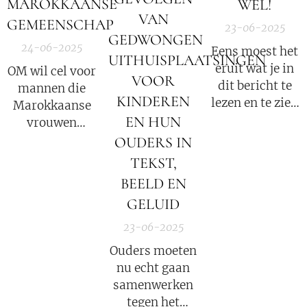
MAROKKAANSE
WEL!
foto's).
VAN
GEMEENSCHAP
23-06-2025
GEDWONGEN
24-06-2025
Eens moest het
UITHUISPLAATSINGEN
eruit wat je in
OM wil cel voor
VOOR
dit bericht te
mannen die
KINDEREN
lezen en te zien
Marokkaanse
krijgt
EN HUN
vrouwen
vandaag...
prostitueerden
OUDERS IN
in Baarn
TEKST,
BEELD EN
GELUID
23-06-2025
Ouders moeten
nu echt gaan
samenwerken
tegen het