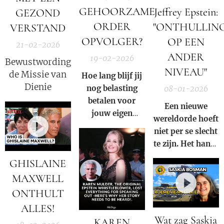
GEHOORZAME
Jeffrey Epstein:
voordat ze stierf
GEZOND
en dieprood en
(1953).
koperkleurig
ORDER
"ONTHULLIN
VERSTAND
licht de maan
OPVOLGER?
OP EEN
21-02-2026
bereikt.
ANDER
19-02-2026
Bewustwording,
NIVEAU"
de Missie van
Hoe lang blijf jij
Dienie
nog belasting
08-01-2026
betalen voor
Een nieuwe
jouw eigen
wereldorde hoeft
ondergang?
niet per se slecht
te zijn. Het hangt
ervan af wie
GHISLAINE
erachter zit. Dit
MAXWELL
gaat niet over de
ONTHULT
wereldorde van
de 'deep state'.
ALLES!
Wat zag Saskia
Het gaat over
KAREN