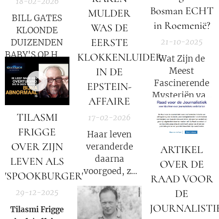
18-02-2026
een wereldorde
Bosman ECHT
MULDER
BILL GATES
van vrijheid en
in Roemenië?
WAS DE
KLOONDE
welvaart. Het
EERSTE
21-10-2025
DUIZENDEN
gouden tijdperk.
BABY'S OP HET
KLOKKENLUIDER
Wat Zijn de
EILAND VAN
Meest
IN DE
EPSTEIN - DE
Fascinerende
EPSTEIN-
WHITE HATS
Mysteriën van
AFFAIRE
LANCEREN
Roemenië?
EEN GLOBALE
TILASMI
17-02-2026
[aflevering 125]
AANVAL
FRIGGE
Haar leven
TERWIJL
OVER ZIJN
veranderde
ARTIKEL
TRUMP ZICH
daarna
LEVEN ALS
OVER DE
VOORBEREIDT
voorgoed, ze
'SPOOKBURGER'
OP
RAAD VOOR
kreeg te maken
VERGELDING!
DE
29-12-2025
met publieke
JOURNALISTI
verontwaardiging,
Tilasmi Frigge