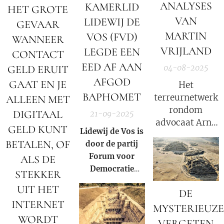
ANALYSES
KAMERLID
HET GROTE
VAN
LIDEWIJ DE
GEVAAR
MARTIN
VOS (FVD)
WANNEER
VRIJLAND
LEGDE EEN
CONTACT
EED AF AAN
GELD ERUIT
04-08-2025
AFGOD
GAAT EN JE
Het
BAPHOMET
terreurnetwerk
ALLEEN MET
rondom
DIGITAAL
21-09-2025
advocaat Arno
GELD KUNT
Lidewij de Vos is
van Kessel
BETALEN, OF
door de partij
geïdentificeerd
Forum voor
ALS DE
door journalist
Democratie
Martin
STEKKER
(FvD) naar voren
Vrijland.
UIT HET
DE
geschoven als
INTERNET
laatste
MYSTERIEUZE
WORDT
troefkaart van
VERGETEN