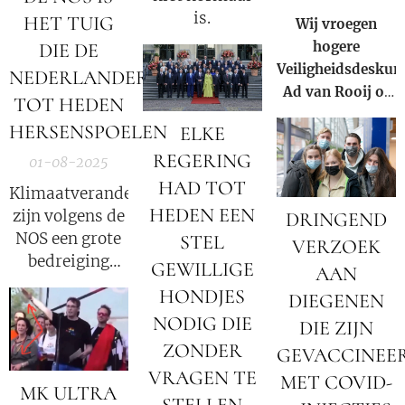
is.
HET TUIG
Wij vroegen
hogere
DIE DE
Veiligheidsdeskun
NEDERLANDERS
Ad van Rooij of
TOT HEDEN
hij aanvullingen
HERSENSPOELEN
ELKE
en/of
REGERING
aanmerkingen
01-08-2025
had over ons
HAD TOT
Klimaatveranderingen
eerdere
HEDEN EEN
zijn volgens de
DRINGEND
Nieuwsbericht.
NOS een grote
STEL
VERZOEK
bedreiging
GEWILLIGE
AAN
voor de boeren
HONDJES
DIEGENEN
in Engeland.
NODIG DIE
DIE ZIJN
ZONDER
GEVACCINEE
VRAGEN TE
MET COVID-
MK ULTRA
STELLEN