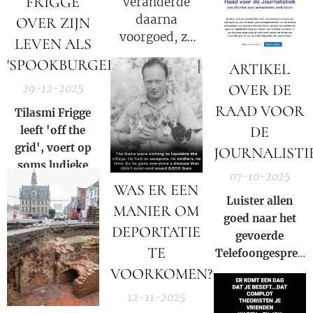
FRIGGE
veranderde
TERWIJL
daarna
OVER ZIJN
TRUMP ZICH
voorgoed, ze
LEVEN ALS
VOORBEREIDT
kreeg te maken
'SPOOKBURGER'
OP
ARTIKEL
met publieke
VERGELDING!
OVER DE
29-12-2025
verontwaardiging,
haar carrière
RAAD VOOR
Tilasmi Frigge
werd verwoest
DE
leeft 'off the
en ze leed
grid', voert op
JOURNALISTI
persoonlijk
soms ludieke
verlies!
07-10-2025
wijze acties
WAS ER EEN
tegen de staat,
Luister allen
MANIER OM
en is een
goed naar het
DEPORTATIE
'spookburger',
gevoerde
TE
gezien hij zich
Telefoongesprek
aan het huidige
op maandag 6
VOORKOMEN?
oneerlijke
oktober 2025
12-11-2025
systeem heeft