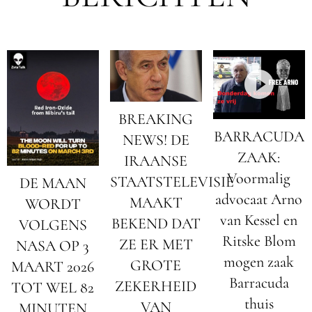
BREAKING
BARRACUDA
NEWS! DE
ZAAK:
IRAANSE
Voormalig
STAATSTELEVISIE
DE MAAN
advocaat Arno
MAAKT
WORDT
van Kessel en
BEKEND DAT
VOLGENS
Ritske Blom
ZE ER MET
NASA OP 3
mogen zaak
GROTE
MAART 2026
Barracuda
ZEKERHEID
TOT WEL 82
thuis
VAN
MINUTEN