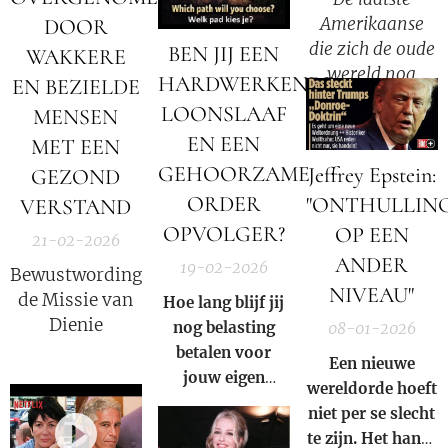
het zonlicht door
Amerikaanse
DOOR
de
die zich de oude
aardatmosfeer,
BEN JIJ EEN
WAKKERE
wereld nog
waardoor
HARDWERKENDE
EN BEZIELDE
herinnerde —
blauwe
LOONSLAAF
MENSEN
Wat ze haar
golflengten
EN EEN
MET EEN
familie vertelde
worden gefilterd
GEHOORZAME
Jeffrey Epstein:
voordat ze stierf
GEZOND
en dieprood en
(1953).
koperkleurig
ORDER
"ONTHULLIN
VERSTAND
licht de maan
OPVOLGER?
OP EEN
21-02-2026
bereikt.
ANDER
19-02-2026
Bewustwording,
NIVEAU"
de Missie van
Hoe lang blijf jij
Dienie
nog belasting
08-01-2026
betalen voor
Een nieuwe
jouw eigen
wereldorde hoeft
ondergang?
niet per se slecht
te zijn. Het hangt