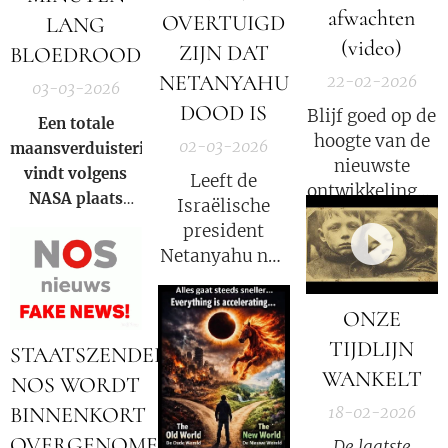
afwachten
OVERTUIGD
LANG
(video)
ZIJN DAT
BLOEDROOD
NETANYAHU
22-02-2026
03-03-2026
DOOD IS
Blijf goed op de
Een totale
hoogte van de
02-03-2026
maansverduistering
nieuwste
vindt volgens
Leeft de
ontwikkelingen
NASA
plaats
Israëlische
in deze COVID
wanneer de
president
strafzaak, wat
aarde zich direct
Netanyahu nog
een groot
tussen de zon en
wel? Volgens
psychologisch
de maan bevindt
Iran niet!
effect heeft.
ONZE
en haar schaduw
TIJDLIJN
over het
STAATSZENDER
maanoppervlak
WANKELT
NOS WORDT
werpt. Tijdens de
BINNENKORT
18-02-2026
totaliteit buigt
OVERGENOMEN
De laatste