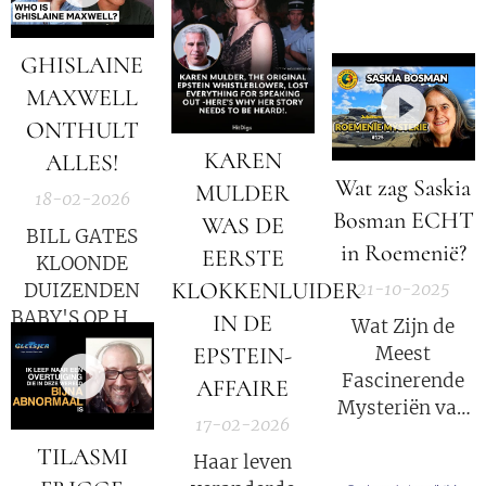
ervan af wie
erachter zit. Dit
GHISLAINE
gaat niet over de
MAXWELL
wereldorde van
de 'deep state'.
ONTHULT
Het gaat over
KAREN
ALLES!
een wereldorde
Wat zag Saskia
MULDER
18-02-2026
van vrijheid en
Bosman ECHT
WAS DE
welvaart. Het
BILL GATES
in Roemenië?
EERSTE
gouden tijdperk.
KLOONDE
KLOKKENLUIDER
21-10-2025
DUIZENDEN
BABY'S OP HET
IN DE
Wat Zijn de
EILAND VAN
Meest
EPSTEIN-
EPSTEIN - DE
Fascinerende
AFFAIRE
WHITE HATS
Mysteriën van
LANCEREN
17-02-2026
Roemenië?
EEN GLOBALE
TILASMI
[aflevering 125]
Haar leven
AANVAL